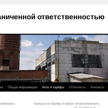
аниченной ответственностью
ка
Общая информация
Акты и тарифы
Отчетность
Контакты
набжения с
Приказы на Тарифы в сфере теплоснабжения с
01.12.2022 года
→