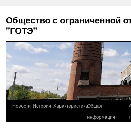
Перейти
к
Общество с ограниченной о
содержимому
"ГОТЭ"
Новости
История
Характеристика
Общая
информация