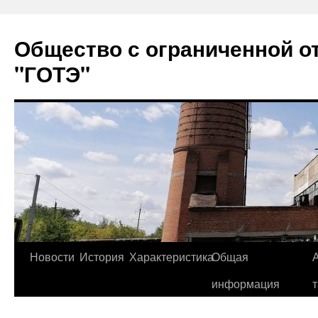
Перейти
к
Общество с ограниченной о
содержимому
"ГОТЭ"
Новости
История
Характеристика
Общая
информация