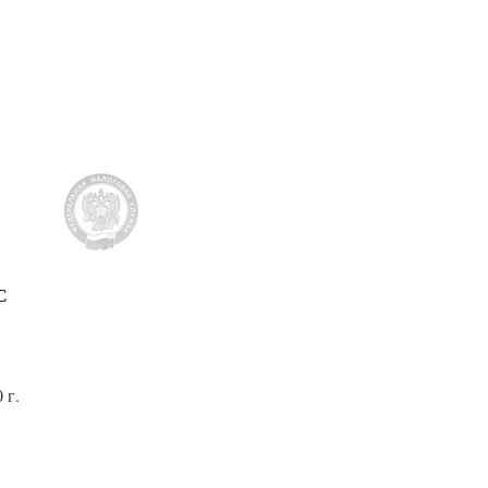
С
 г.