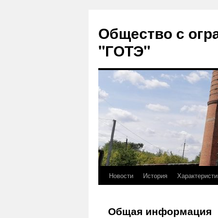
Перейти
к
Общество с огр
содержимому
"ГОТЭ"
Новости
История
Характеристи
Общая информация