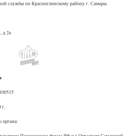
вой службы по Красноглинскому району г. Самары
, д 2а
Р
100515
 г.
 органа:
равление Пенсионного фонда РФ в г.Отрадном Самарской