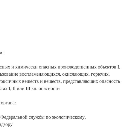
и:
ных и химически опасных производственных объектов I,
пользование воспламеняющихся, окисляющих, горючих,
токсичных веществ и веществ, представляющих опасность
х I, II или III кл. опасности
органа:
Федеральной службы по экологическому,
адзору