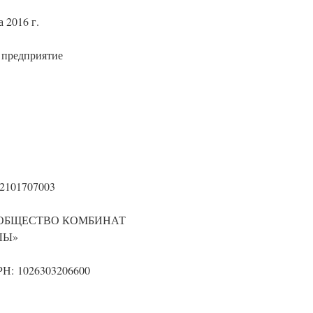
 2016 г.
 предприятие
32101707003
ОБЩЕСТВО КОМБИНАТ
ЛЫ»
ГРН: 1026303206600