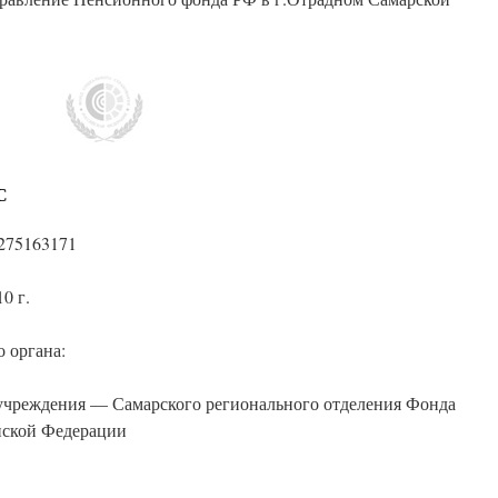
С
275163171
0 г.
 органа:
учреждения — Самарского регионального отделения Фонда
йской Федерации